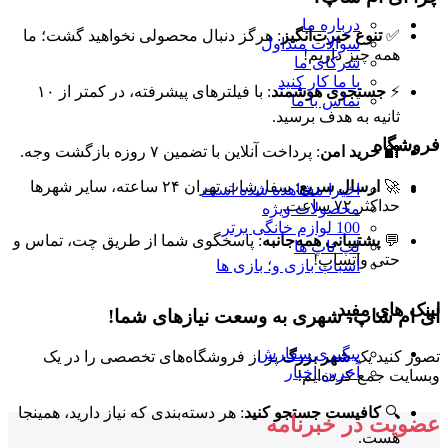
درباره ما
✅
تنوع حیرت‌انگیز
: هرگز دنبال محصولی نخواهید گشت؛ ما
سوالات متداول
همه چیز داریم!
شرکای ما
با ما کار کنید
⚡
جستجوی هوشمند
: با فیلترهای پیشرفته، در کمتر از ۱۰
تماس با ما
ثانیه به هدف برسید.
فروشگاه
🔐
خرید امن
: پرداخت آنلاین با تضمین ۷ روزه بازگشت وجه.
🚀
ارسال سریع
: سفارشات تهران ۲۴ ساعته، سایر شهرها
اخیرا مشاهده شده است
حداکثر ۷۲ ساعت.
محصولات ویژه
100 لوازم خانگی برتر
💬
پشتیبانی همه‌جانبه
: پاسخگوی شما از طریق چت، تماس و
لپ تاپ ها
حتی واتساپ!
اسباب بازی و؛ بازی ها
لینک های مفید
ای ام شاپ، شهری به وسعت نیازهای شما!
پیگیری سفارش
تصور کنید یک
شهر بزرگ
پر از فروشگاه‌های تخصصی را در یک
آخرین اخبار
وبسایت جمع کرده‌ایم!
🔍
کافیست جستجو کنید
: هر دسته‌بندی که نیاز دارید، همینجا
عضویت در خبرنامه
هست.