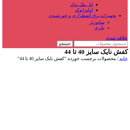
اپل مک بوک
اولترابوک
تجهیزات برق اضطراری و خورشیدی
سانورتر
باتری
علاقه مندی
جستجو
کفش نایک سایز 40 تا 44
خانه
/
محصولات برچسب خورده “کفش نایک سایز 40 تا 44”