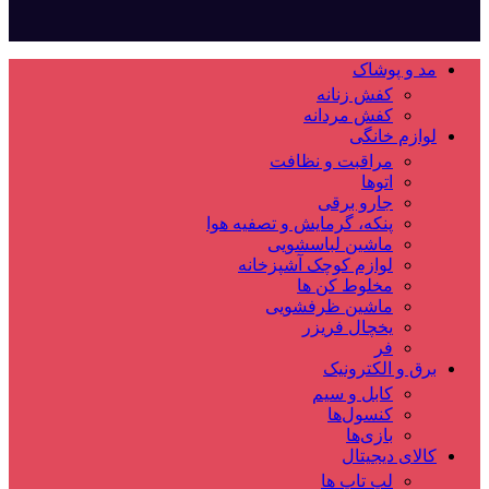
مد و پوشاک
کفش زنانه
کفش مردانه
لوازم خانگی
مراقبت و نظافت
اتوها
جارو برقی
پنکه، گرمایش و تصفیه هوا
ماشین لباسشویی
لوازم کوچک آشپزخانه
مخلوط کن ها
ماشین ظرفشویی
یخچال فریزر
فر
برق و الکترونیک
کابل و سیم
کنسول‌ها
بازی‌ها
کالای دیجیتال
لپ تاپ ها