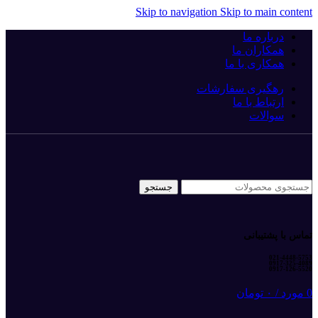
Skip to navigation
Skip to main content
درباره ما
همکاران ما
همکاری با ما
رهگیری سفارشات
ارتباط با ما
سوالات
جستجو
تماس با پشتیبانی
021-4448-5753
0917-325-4089
0917-126-5520
0
مورد
/
۰
تومان