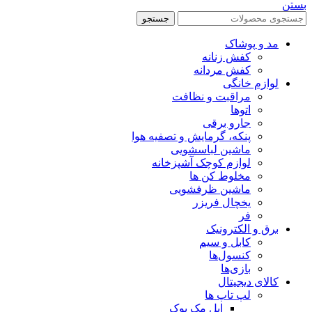
بستن
جستجو
مد و پوشاک
کفش زنانه
کفش مردانه
لوازم خانگی
مراقبت و نظافت
اتوها
جارو برقی
پنکه، گرمایش و تصفیه هوا
ماشین لباسشویی
لوازم کوچک آشپزخانه
مخلوط کن ها
ماشین ظرفشویی
یخچال فریزر
فر
برق و الکترونیک
کابل و سیم
کنسول‌ها
بازی‌ها
کالای دیجیتال
لپ تاپ ها
اپل مک بوک