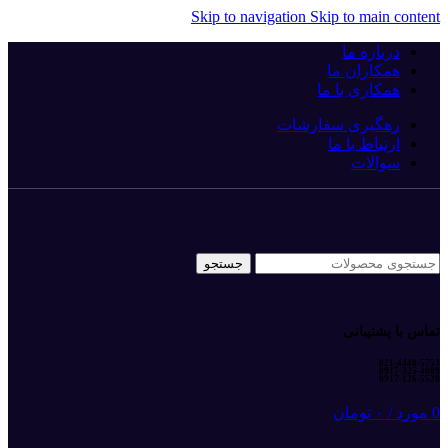
Skip to navigation
Skip to main content
درباره ما
همکاران ما
همکاری با ما
رهگیری سفارشات
ارتباط با ما
سوالات
جستجو
تماس با پشتیبانی
021-4448-5753
0917-325-4089
0917-126-5520
0
مورد
/
۰
تومان