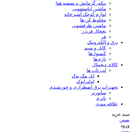
پنکه، گرمایش و تصفیه هوا
ماشین لباسشویی
لوازم کوچک آشپزخانه
مخلوط کن ها
ماشین ظرفشویی
یخچال فریزر
فر
برق و الکترونیک
کابل و سیم
کنسول‌ها
بازی‌ها
کالای دیجیتال
لپ تاپ ها
اپل مک بوک
اولترابوک
تجهیزات برق اضطراری و خورشیدی
سانورتر
باتری
علاقه مندی
سبد خرید
بستن
ورود
بستن