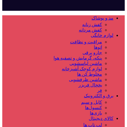
مد و پوشاک
کفش زنانه
کفش مردانه
لوازم خانگی
مراقبت و نظافت
اتوها
جارو برقی
پنکه، گرمایش و تصفیه هوا
ماشین لباسشویی
لوازم کوچک آشپزخانه
مخلوط کن ها
ماشین ظرفشویی
یخچال فریزر
فر
برق و الکترونیک
کابل و سیم
کنسول‌ها
بازی‌ها
کالای دیجیتال
لپ تاپ ها