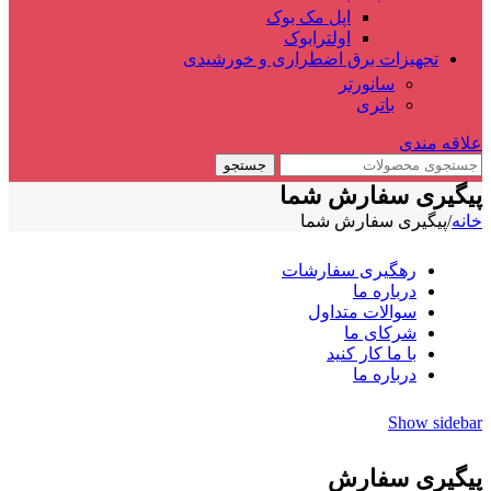
اپل مک بوک
اولترابوک
تجهیزات برق اضطراری و خورشیدی
سانورتر
باتری
علاقه مندی
جستجو
پیگیری سفارش شما
خانه
/
پیگیری سفارش شما
رهگیری سفارشات
درباره ما
سوالات متداول
شرکای ما
با ما کار کنید
درباره ما
Show sidebar
پیگیری سفارش