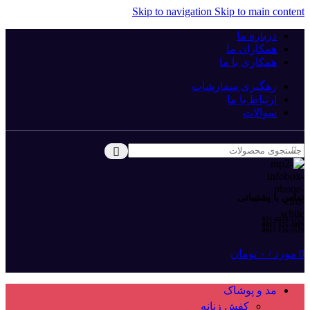
Skip to navigation
Skip to main content
درباره ما
همکاران ما
همکاری با ما
رهگیری سفارشات
ارتباط با ما
سوالات
تماس با پشتیبانی
021-4448-5753
0917-325-4089
0917-126-5520
0
مورد
/
۰
تومان
مد و پوشاک
کفش زنانه