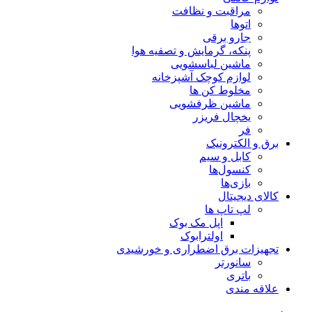
مراقبت و نظافت
اتوها
جارو برقی
پنکه، گرمایش و تصفیه هوا
ماشین لباسشویی
لوازم کوچک آشپزخانه
مخلوط کن ها
ماشین ظرفشویی
یخچال فریزر
فر
برق و الکترونیک
کابل و سیم
کنسول‌ها
بازی‌ها
کالای دیجیتال
لپ تاپ ها
اپل مک بوک
اولترابوک
تجهیزات برق اضطراری و خورشیدی
سانورتر
باتری
علاقه مندی