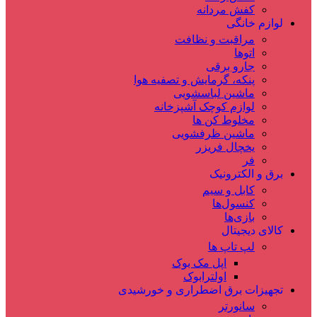
کفش مردانه
لوازم خانگی
مراقبت و نظافت
اتوها
جارو برقی
پنکه، گرمایش و تصفیه هوا
ماشین لباسشویی
لوازم کوچک آشپزخانه
مخلوط کن ها
ماشین ظرفشویی
یخچال فریزر
فر
برق و الکترونیک
کابل و سیم
کنسول‌ها
بازی‌ها
کالای دیجیتال
لپ تاپ ها
اپل مک بوک
اولترابوک
تجهیزات برق اضطراری و خورشیدی
سانورتر