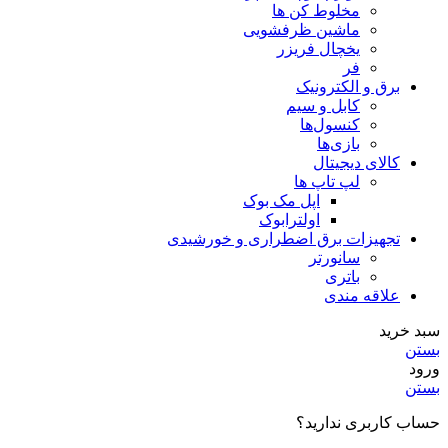
مخلوط کن ها
ماشین ظرفشویی
یخچال فریزر
فر
برق و الکترونیک
کابل و سیم
کنسول‌ها
بازی‌ها
کالای دیجیتال
لپ تاپ ها
اپل مک بوک
اولترابوک
تجهیزات برق اضطراری و خورشیدی
سانورتر
باتری
علاقه مندی
سبد خرید
بستن
ورود
بستن
حساب کاربری ندارید؟