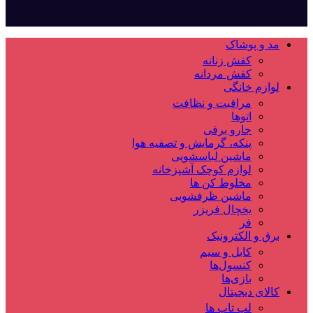
مد و پوشاک
کفش زنانه
کفش مردانه
لوازم خانگی
مراقبت و نظافت
اتوها
جارو برقی
پنکه، گرمایش و تصفیه هوا
ماشین لباسشویی
لوازم کوچک آشپزخانه
مخلوط کن ها
ماشین ظرفشویی
یخچال فریزر
فر
برق و الکترونیک
کابل و سیم
کنسول‌ها
بازی‌ها
کالای دیجیتال
لپ تاپ ها