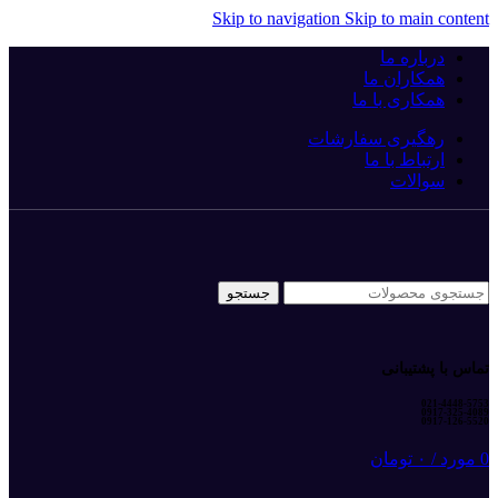
Skip to navigation
Skip to main content
درباره ما
همکاران ما
همکاری با ما
رهگیری سفارشات
ارتباط با ما
سوالات
جستجو
تماس با پشتیبانی
021-4448-5753
0917-325-4089
0917-126-5520
0
مورد
/
۰
تومان