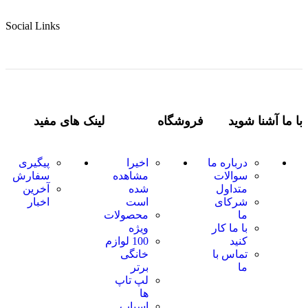
Social Links
با ما آشنا شوید
فروشگاه
لینک های مفید
درباره ما
اخیرا
پیگیری
سوالات
مشاهده
سفارش
متداول
شده
آخرین
شرکای
است
اخبار
ما
محصولات
با ما کار
ویژه
کنید
100 لوازم
تماس با
خانگی
ما
برتر
لپ تاپ
ها
اسباب