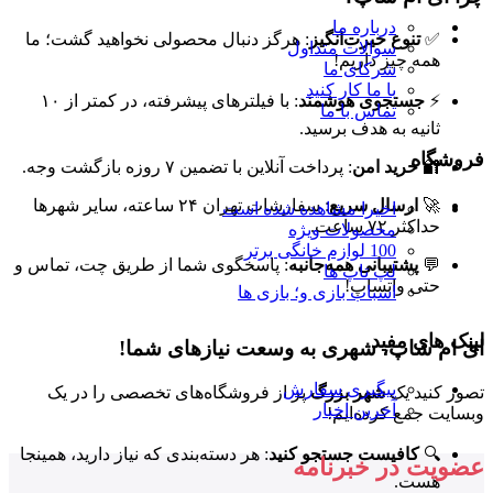
درباره ما
✅
تنوع حیرت‌انگیز
: هرگز دنبال محصولی نخواهید گشت؛ ما
سوالات متداول
همه چیز داریم!
شرکای ما
با ما کار کنید
⚡
جستجوی هوشمند
: با فیلترهای پیشرفته، در کمتر از ۱۰
تماس با ما
ثانیه به هدف برسید.
فروشگاه
🔐
خرید امن
: پرداخت آنلاین با تضمین ۷ روزه بازگشت وجه.
🚀
ارسال سریع
: سفارشات تهران ۲۴ ساعته، سایر شهرها
اخیرا مشاهده شده است
حداکثر ۷۲ ساعت.
محصولات ویژه
100 لوازم خانگی برتر
💬
پشتیبانی همه‌جانبه
: پاسخگوی شما از طریق چت، تماس و
لپ تاپ ها
حتی واتساپ!
اسباب بازی و؛ بازی ها
لینک های مفید
ای ام شاپ، شهری به وسعت نیازهای شما!
پیگیری سفارش
تصور کنید یک
شهر بزرگ
پر از فروشگاه‌های تخصصی را در یک
آخرین اخبار
وبسایت جمع کرده‌ایم!
🔍
کافیست جستجو کنید
: هر دسته‌بندی که نیاز دارید، همینجا
عضویت در خبرنامه
هست.