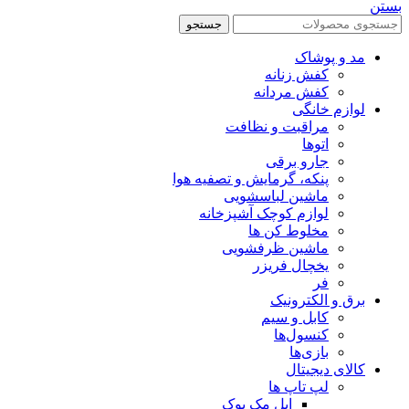
بستن
جستجو
مد و پوشاک
کفش زنانه
کفش مردانه
لوازم خانگی
مراقبت و نظافت
اتوها
جارو برقی
پنکه، گرمایش و تصفیه هوا
ماشین لباسشویی
لوازم کوچک آشپزخانه
مخلوط کن ها
ماشین ظرفشویی
یخچال فریزر
فر
برق و الکترونیک
کابل و سیم
کنسول‌ها
بازی‌ها
کالای دیجیتال
لپ تاپ ها
اپل مک بوک