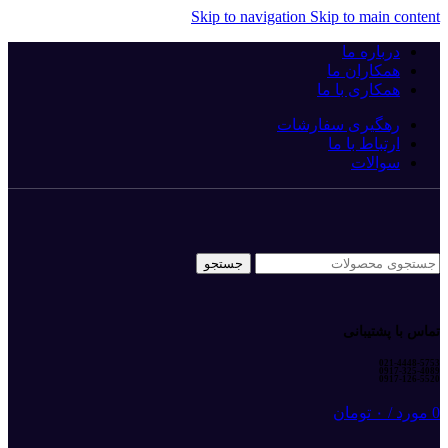
Skip to navigation
Skip to main content
درباره ما
همکاران ما
همکاری با ما
رهگیری سفارشات
ارتباط با ما
سوالات
جستجو
تماس با پشتیبانی
021-4448-5753
0917-325-4089
0917-126-5520
0
مورد
/
۰
تومان