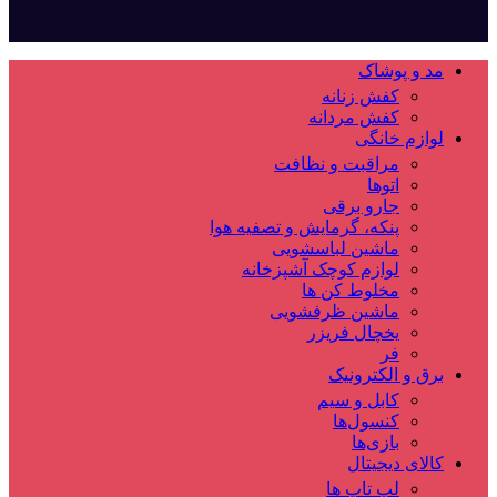
مد و پوشاک
کفش زنانه
کفش مردانه
لوازم خانگی
مراقبت و نظافت
اتوها
جارو برقی
پنکه، گرمایش و تصفیه هوا
ماشین لباسشویی
لوازم کوچک آشپزخانه
مخلوط کن ها
ماشین ظرفشویی
یخچال فریزر
فر
برق و الکترونیک
کابل و سیم
کنسول‌ها
بازی‌ها
کالای دیجیتال
لپ تاپ ها