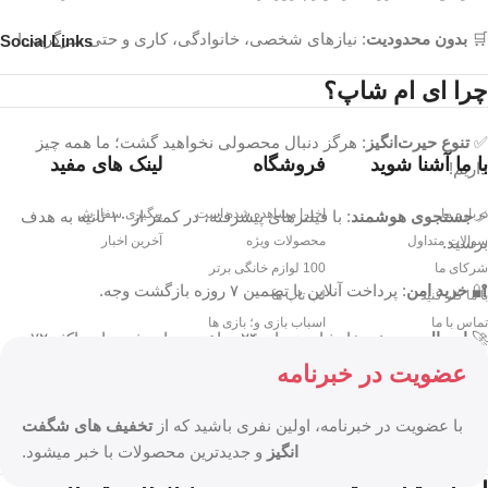
🛒
بدون محدودیت
: نیازهای شخصی، خانوادگی، کاری و حتی سرگرمی!
Social Links
چرا ای ام شاپ؟
✅
تنوع حیرت‌انگیز
: هرگز دنبال محصولی نخواهید گشت؛ ما همه چیز
با ما آشنا شوید
فروشگاه
لینک های مفید
داریم!
درباره ما
اخیرا مشاهده شده است
پیگیری سفارش
⚡
جستجوی هوشمند
: با فیلترهای پیشرفته، در کمتر از ۱۰ ثانیه به هدف
برسید.
سوالات متداول
محصولات ویژه
آخرین اخبار
شرکای ما
100 لوازم خانگی برتر
🔐
خرید امن
: پرداخت آنلاین با تضمین ۷ روزه بازگشت وجه.
با ما کار کنید
لپ تاپ ها
تماس با ما
اسباب بازی و؛ بازی ها
🚀
ارسال سریع
: سفارشات تهران ۲۴ ساعته، سایر شهرها حداکثر ۷۲
ساعت.
عضویت در خبرنامه
💬
پشتیبانی همه‌جانبه
: پاسخگوی شما از طریق چت، تماس و حتی
با عضویت در خبرنامه، اولین نفری باشید که از
تخفیف های شگفت
واتساپ!
انگیز
و جدیدترین محصولات با خبر میشود.