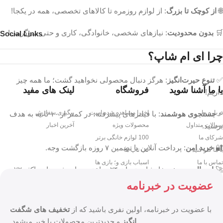
🌐
از کوچک تا بزرگ
: از لوازم روزمره تا کالاهای تخصصی، همه در یکجا!
🛒
بدون محدودیت
: نیازهای شخصی، خانوادگی، کاری و حتی سرگرمی!
Social Links
چرا ای ام شاپ؟
✅
تنوع حیرت‌انگیز
: هرگز دنبال محصولی نخواهید گشت؛ ما همه چیز
با ما آشنا شوید
فروشگاه
لینک های مفید
داریم!
درباره ما
اخیرا مشاهده شده است
پیگیری سفارش
⚡
جستجوی هوشمند
: با فیلترهای پیشرفته، در کمتر از ۱۰ ثانیه به هدف
برسید.
سوالات متداول
محصولات ویژه
آخرین اخبار
شرکای ما
100 لوازم خانگی برتر
🔐
خرید امن
: پرداخت آنلاین با تضمین ۷ روزه بازگشت وجه.
با ما کار کنید
لپ تاپ ها
تماس با ما
اسباب بازی و؛ بازی ها
🚀
ارسال سریع
: سفارشات تهران ۲۴ ساعته، سایر شهرها حداکثر ۷۲
ساعت.
عضویت در خبرنامه
💬
پشتیبانی همه‌جانبه
: پاسخگوی شما از طریق چت، تماس و حتی
با عضویت در خبرنامه، اولین نفری باشید که از
تخفیف های شگفت
واتساپ!
انگیز
و جدیدترین محصولات با خبر میشود.