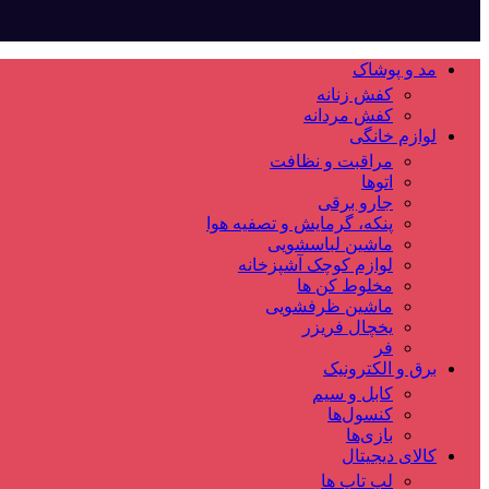
مد و پوشاک
کفش زنانه
کفش مردانه
لوازم خانگی
مراقبت و نظافت
اتوها
جارو برقی
پنکه، گرمایش و تصفیه هوا
ماشین لباسشویی
لوازم کوچک آشپزخانه
مخلوط کن ها
ماشین ظرفشویی
یخچال فریزر
فر
برق و الکترونیک
کابل و سیم
کنسول‌ها
بازی‌ها
کالای دیجیتال
لپ تاپ ها