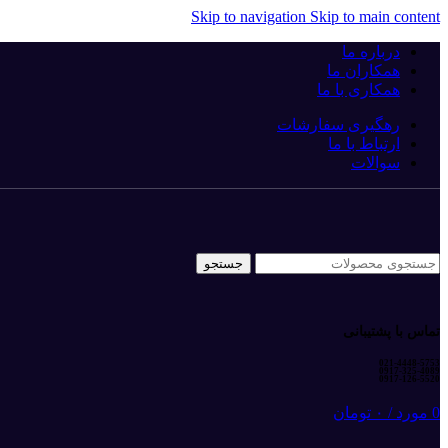
Skip to navigation
Skip to main content
درباره ما
همکاران ما
همکاری با ما
رهگیری سفارشات
ارتباط با ما
سوالات
جستجو
تماس با پشتیبانی
021-4448-5753
0917-325-4089
0917-126-5520
0
مورد
/
۰
تومان