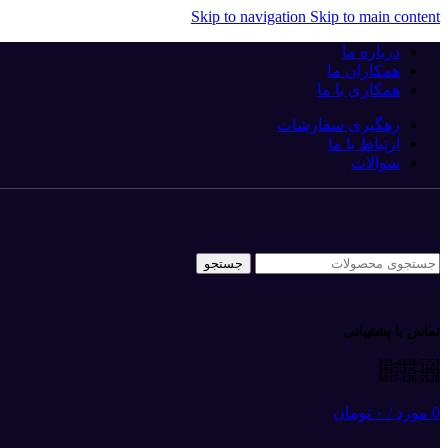
Skip to navigation
Skip to main content
درباره ما
همکاران ما
همکاری با ما
رهگیری سفارشات
ارتباط با ما
سوالات
جستجو
تماس با پشتیبانی
021-4448-5753
0917-325-4089
0917-126-5520
0
مورد
/
۰
تومان