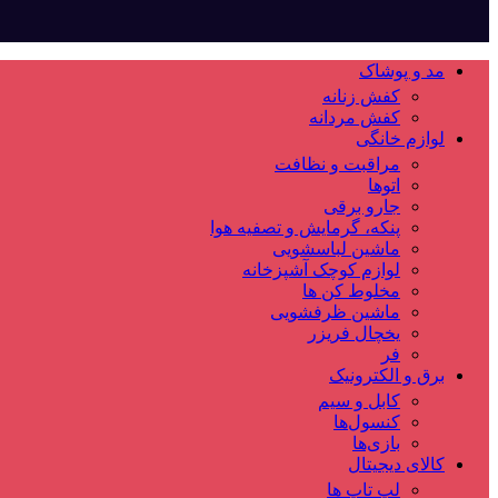
مد و پوشاک
کفش زنانه
کفش مردانه
لوازم خانگی
مراقبت و نظافت
اتوها
جارو برقی
پنکه، گرمایش و تصفیه هوا
ماشین لباسشویی
لوازم کوچک آشپزخانه
مخلوط کن ها
ماشین ظرفشویی
یخچال فریزر
فر
برق و الکترونیک
کابل و سیم
کنسول‌ها
بازی‌ها
کالای دیجیتال
لپ تاپ ها