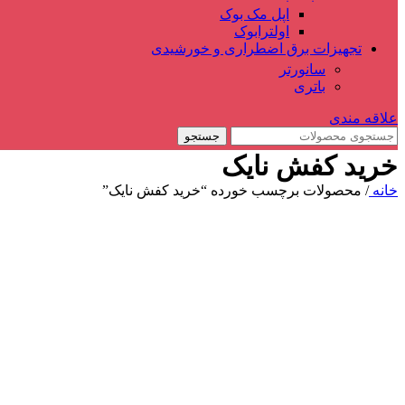
اپل مک بوک
اولترابوک
تجهیزات برق اضطراری و خورشیدی
سانورتر
باتری
علاقه مندی
جستجو
خرید کفش نایک
خانه
/
محصولات برچسب خورده “خرید کفش نایک”