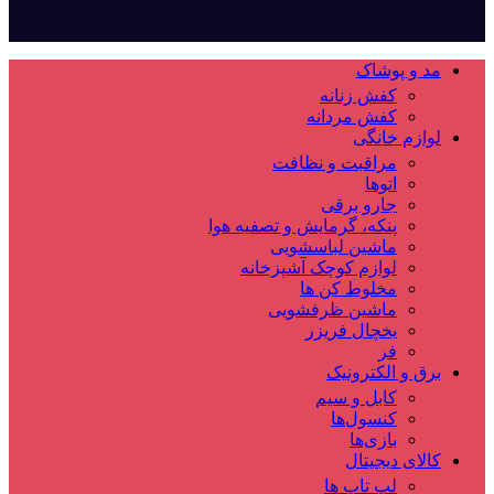
مد و پوشاک
کفش زنانه
کفش مردانه
لوازم خانگی
مراقبت و نظافت
اتوها
جارو برقی
پنکه، گرمایش و تصفیه هوا
ماشین لباسشویی
لوازم کوچک آشپزخانه
مخلوط کن ها
ماشین ظرفشویی
یخچال فریزر
فر
برق و الکترونیک
کابل و سیم
کنسول‌ها
بازی‌ها
کالای دیجیتال
لپ تاپ ها