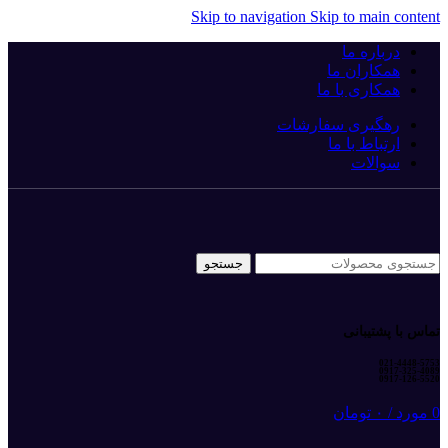
Skip to navigation
Skip to main content
درباره ما
همکاران ما
همکاری با ما
رهگیری سفارشات
ارتباط با ما
سوالات
جستجو
تماس با پشتیبانی
021-4448-5753
0917-325-4089
0917-126-5520
0
مورد
/
۰
تومان