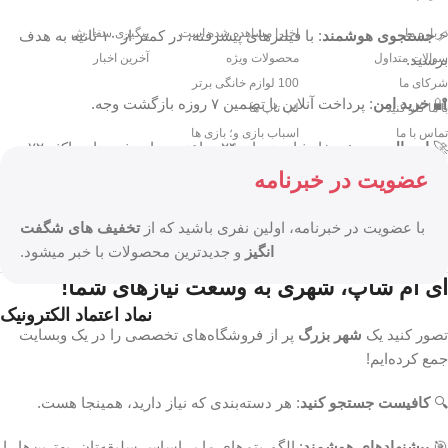
درباره ما
اخیرا مشاهده شده است
پیگیری سفارش
⚡
جستجوی هوشمند
: با فیلترهای پیشرفته، در کمتر از ۱۰ ثانیه به هدف
برسید.
سوالات متداول
محصولات ویژه
آخرین اخبار
شرکای ما
100 لوازم خانگی برتر
🔐
خرید امن
: پرداخت آنلاین با تضمین ۷ روزه بازگشت وجه.
با ما کار کنید
لپ تاپ ها
تماس با ما
اسباب بازی و؛ بازی ها
🚀
ارسال سریع
: سفارشات تهران ۲۴ ساعته، سایر شهرها حداکثر ۷۲
ساعت.
عضویت در خبرنامه
💬
پشتیبانی همه‌جانبه
: پاسخگوی شما از طریق چت، تماس و حتی
با عضویت در خبرنامه، اولین نفری باشید که از
تخفیف های شگفت
واتساپ!
انگیز
و جدیدترین محصولات با خبر میشود.
ای ام شاپ، شهری به وسعت نیازهای شما!
نماد اعتماد الکترونیک
تصور کنید یک
شهر بزرگ
پر از فروشگاه‌های تخصصی را در یک وبسایت
جمع کرده‌ایم!
🔍
کافیست جستجو کنید
: هر دسته‌بندی که نیاز دارید، همینجا هست.
🎯
پیشنهادهای هوشمند
: الگوریتم‌های ما بر اساس سلیقه‌تان، بهترین‌ها را