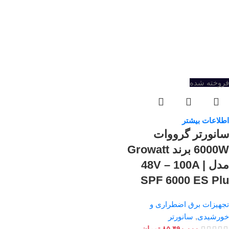
فروخته شده
اطلاعات بیشتر
سانورتر گرووات
6000W برند Growatt
مدل 48V – 100A |
SPF 6000 ES Plu
تجهیزات برق اضطراری و
خورشیدی
,
سانورتر
۸۵,۴۹۰,۰۰۰
تومان