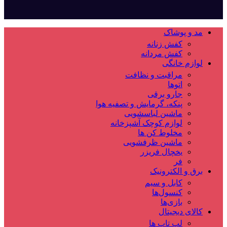
مد و پوشاک
کفش زنانه
کفش مردانه
لوازم خانگی
مراقبت و نظافت
اتوها
جارو برقی
پنکه، گرمایش و تصفیه هوا
ماشین لباسشویی
لوازم کوچک آشپزخانه
مخلوط کن ها
ماشین ظرفشویی
یخچال فریزر
فر
برق و الکترونیک
کابل و سیم
کنسول‌ها
بازی‌ها
کالای دیجیتال
لپ تاپ ها