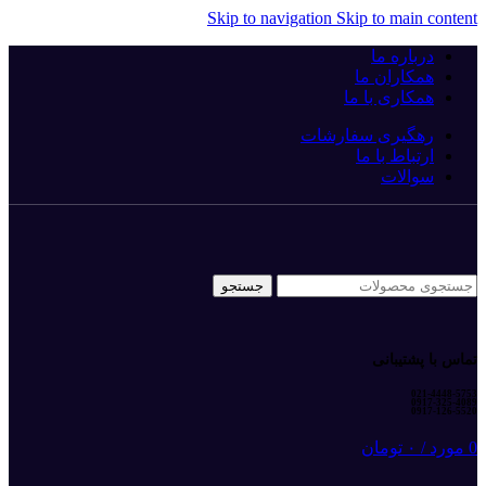
Skip to navigation
Skip to main content
درباره ما
همکاران ما
همکاری با ما
رهگیری سفارشات
ارتباط با ما
سوالات
جستجو
تماس با پشتیبانی
021-4448-5753
0917-325-4089
0917-126-5520
0
مورد
/
۰
تومان