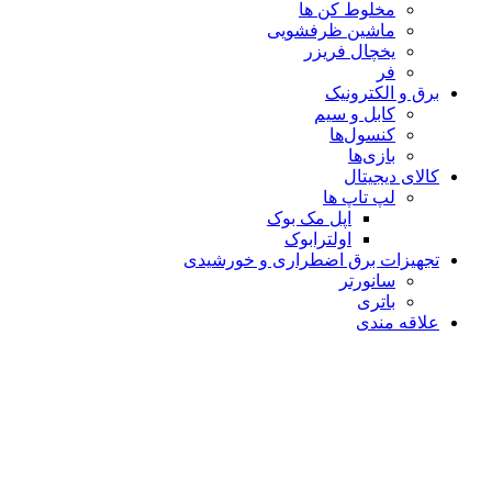
مخلوط کن ها
ماشین ظرفشویی
یخچال فریزر
فر
برق و الکترونیک
کابل و سیم
کنسول‌ها
بازی‌ها
کالای دیجیتال
لپ تاپ ها
اپل مک بوک
اولترابوک
تجهیزات برق اضطراری و خورشیدی
سانورتر
باتری
علاقه مندی
سبد خرید
بستن
ورود
بستن
حساب کاربری ندارید؟