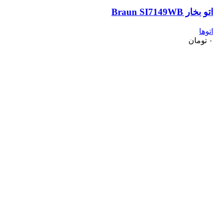
اتو بخار Braun SI7149WB
اتوها
۰
تومان