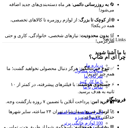
🔄
به روزرسانی دائمی
: هر ماه دسته‌بندی‌های جدید اضافه
می‌شود!
🌐
از کوچک تا بزرگ
: از لوازم روزمره تا کالاهای تخصصی،
همه در یکجا!
🛒
بدون محدودیت
: نیازهای شخصی، خانوادگی، کاری و حتی
Social Links
سرگرمی!
با ما آشنا شوید
چرا ای ام شاپ؟
درباره ما
✅
تنوع حیرت‌انگیز
: هرگز دنبال محصولی نخواهید گشت؛ ما
سوالات متداول
همه چیز داریم!
شرکای ما
با ما کار کنید
⚡
جستجوی هوشمند
: با فیلترهای پیشرفته، در کمتر از ۱۰
تماس با ما
ثانیه به هدف برسید.
فروشگاه
🔐
خرید امن
: پرداخت آنلاین با تضمین ۷ روزه بازگشت وجه.
🚀
ارسال سریع
: سفارشات تهران ۲۴ ساعته، سایر شهرها
اخیرا مشاهده شده است
حداکثر ۷۲ ساعت.
محصولات ویژه
100 لوازم خانگی برتر
💬
پشتیبانی همه‌جانبه
: پاسخگوی شما از طریق چت، تماس و