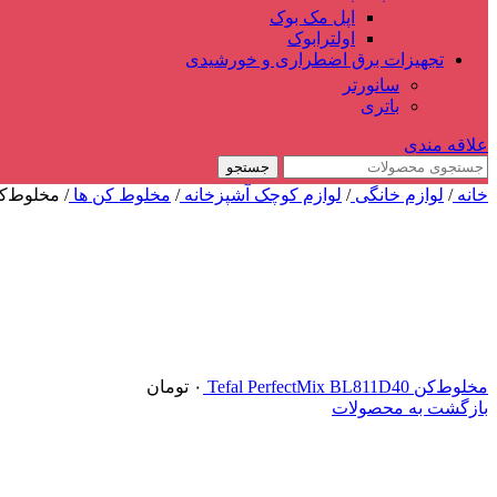
اپل مک بوک
اولترابوک
تجهیزات برق اضطراری و خورشیدی
سانورتر
باتری
علاقه مندی
جستجو
خانه
/
لوازم خانگی
/
لوازم کوچک آشپزخانه
/
مخلوط کن ها
/
مخلوط‌کن دس
مخلوط‌کن Tefal PerfectMix BL811D40
۰
تومان
بازگشت به محصولات