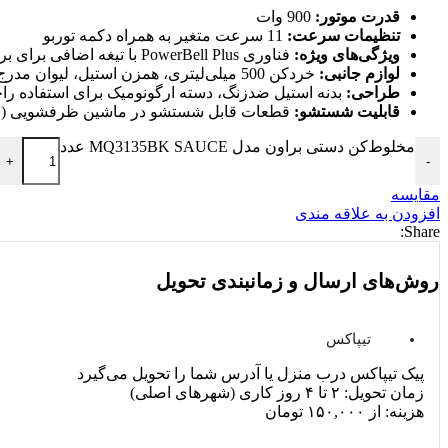
قدرت موتور:
900 وات
تنظیمات سرعت:
11 سرعت متغیر به همراه دکمه توربو
ویژگی‌های ویژه:
فناوری PowerBell Plus با تیغه اضافی برای برش سریع‌تر، سیستم SplashControl برای جلوگیری از پاشیدن مواد
لوازم جانبی:
خردکن 500 میلی‌لیتری، همزن استیل، لیوان مدرج 600 میلی‌لیتری بدون BPA
طراحی:
بدنه استیل ضدزنگ، دسته ارگونومیک برای استفاده ر
قابلیت شستشو:
قطعات قابل شستشو در ماشین ظرفشویی (به 
مخلوط‌کن دستی براون مدل MQ3135BK SAUCE عدد
+
-
مقايسه
افزودن به علاقه مندی
Share:
روش‌های ارسال و زمانبندی تحویل
تیپاکس
پیک تیپاکس درب منزل یا آدرس شما را تحویل می‌گیرد
زمان تحویل: ۲ تا ۴ روز کاری (شهرهای اصلی)
هزینه: از ۱۵۰,۰۰۰ تومان