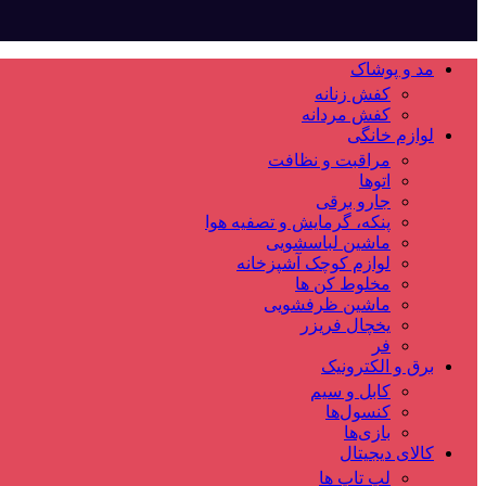
مد و پوشاک
کفش زنانه
کفش مردانه
لوازم خانگی
مراقبت و نظافت
اتوها
جارو برقی
پنکه، گرمایش و تصفیه هوا
ماشین لباسشویی
لوازم کوچک آشپزخانه
مخلوط کن ها
ماشین ظرفشویی
یخچال فریزر
فر
برق و الکترونیک
کابل و سیم
کنسول‌ها
بازی‌ها
کالای دیجیتال
لپ تاپ ها