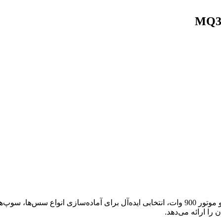
مخلوط‌کن دستی براون مدل MQ3135BK SAUCE با طراحی مدرن و موتور 900 وات، انتخابی ایده‌آل
را ارائه می‌دهد.