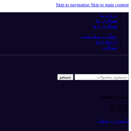
Skip to navigation
Skip to main content
درباره ما
همکاران ما
همکاری با ما
رهگیری سفارشات
ارتباط با ما
سوالات
جستجو
تماس با پشتیبانی
021-4448-5753
0917-325-4089
0917-126-5520
0
مورد
/
۰
تومان