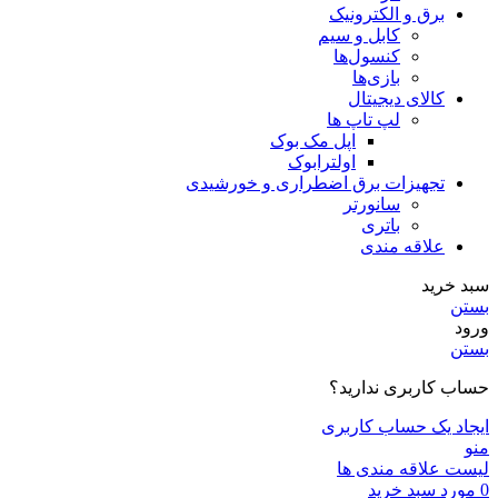
برق و الکترونیک
کابل و سیم
کنسول‌ها
بازی‌ها
کالای دیجیتال
لپ تاپ ها
اپل مک بوک
اولترابوک
تجهیزات برق اضطراری و خورشیدی
سانورتر
باتری
علاقه مندی
سبد خرید
بستن
ورود
بستن
حساب کاربری ندارید؟
ایجاد یک حساب کاربری
منو
لیست علاقه مندی ها
0
مورد
سبد خرید