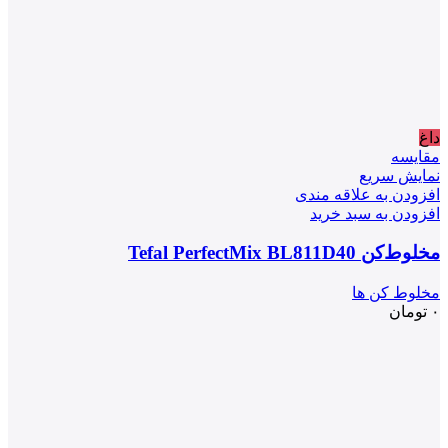
داغ
مقايسه
نمایش سریع
افزودن به علاقه مندی
افزودن به سبد خرید
مخلوط‌کن Tefal PerfectMix BL811D40
مخلوط کن ها
۰
تومان