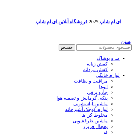
ای ام شاپ
2025
فروشگاه آنلاین ای ام شاپ
بستن
جستجو
مد و پوشاک
کفش زنانه
کفش مردانه
لوازم خانگی
مراقبت و نظافت
اتوها
جارو برقی
پنکه، گرمایش و تصفیه هوا
ماشین لباسشویی
لوازم کوچک آشپزخانه
مخلوط کن ها
ماشین ظرفشویی
یخچال فریزر
فر