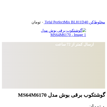
مخلوط‌کن Tefal PerfectMix BL811D40
۰
تومان
ارسال کمتر از 72 ساعت
گوشتکوب برقی بوش مدل MS64M6170
۰
تومان