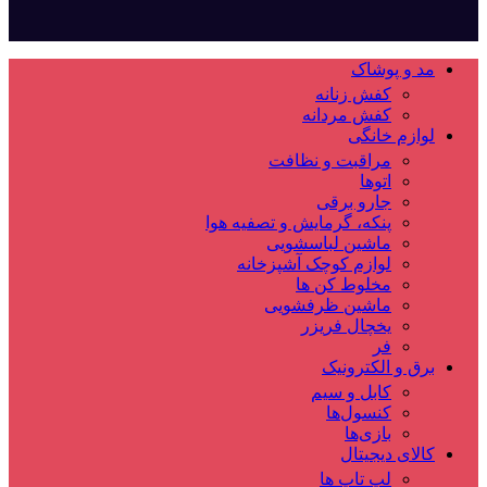
مد و پوشاک
کفش زنانه
کفش مردانه
لوازم خانگی
مراقبت و نظافت
اتوها
جارو برقی
پنکه، گرمایش و تصفیه هوا
ماشین لباسشویی
لوازم کوچک آشپزخانه
مخلوط کن ها
ماشین ظرفشویی
یخچال فریزر
فر
برق و الکترونیک
کابل و سیم
کنسول‌ها
بازی‌ها
کالای دیجیتال
لپ تاپ ها