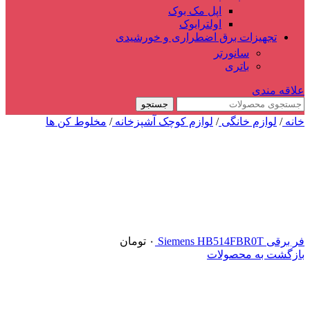
اپل مک بوک
اولترابوک
تجهیزات برق اضطراری و خورشیدی
سانورتر
باتری
علاقه مندی
جستجو
خانه
/
لوازم خانگی
/
لوازم کوچک آشپزخانه
/
مخلوط کن ها
فر برقی Siemens HB514FBR0T
۰
تومان
بازگشت به محصولات