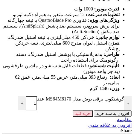
قدرت موتور:
1000 وات
تنظیمات سرعت:
12 سرعت متغیر به همراه دکمه توربو
ویژگی‌های ویژه:
فناوری QuattroBlade Pro با تیغه چهارگانه
برای برش سریع‌تر، سیستم ضد پاشش (AntiSplash)، سیستم
ضد مکش (Anti-Suction)
لوازم جانبی:
خردکن 450 میلی‌لیتری با تیغه استیل ضدزنگ،
همزن استیل، لیوان مدرج 600 میلی‌لیتری، تیغه خردکن
یخ‌شکن
طراحی:
بدنه پلاستیکی با پوشش استیل ضدزنگ، دسته
ارگونومیک برای استفاده راحت
قابلیت شستشو:
قطعات قابل شستشو در ماشین ظرفشویی
(به جز واحد موتور)
ابعاد:
ارتفاع 393 میلی‌متر، عرض 55 میلی‌متر، عمق 62
میلی‌متر
وزن:
1446 گرم
گوشتکوب برقی بوش مدل MS64M6170 عدد
+
-
افزودن به سبد خرید
خرید کنید
مقايسه
افزودن به علاقه مندی
Share: