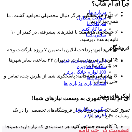
چرا ای ام شاپ؟
درباره ما
✅
تنوع حیرت‌انگیز
: هرگز دنبال محصولی نخواهید گشت؛ ما
سوالات متداول
همه چیز داریم!
شرکای ما
با ما کار کنید
⚡
جستجوی هوشمند
: با فیلترهای پیشرفته، در کمتر از ۱۰
تماس با ما
ثانیه به هدف برسید.
فروشگاه
🔐
خرید امن
: پرداخت آنلاین با تضمین ۷ روزه بازگشت وجه.
🚀
ارسال سریع
: سفارشات تهران ۲۴ ساعته، سایر شهرها
اخیرا مشاهده شده است
حداکثر ۷۲ ساعت.
محصولات ویژه
100 لوازم خانگی برتر
💬
پشتیبانی همه‌جانبه
: پاسخگوی شما از طریق چت، تماس و
لپ تاپ ها
حتی واتساپ!
اسباب بازی و؛ بازی ها
لینک های مفید
ای ام شاپ، شهری به وسعت نیازهای شما!
پیگیری سفارش
تصور کنید یک
شهر بزرگ
پر از فروشگاه‌های تخصصی را در یک
آخرین اخبار
وبسایت جمع کرده‌ایم!
🔍
کافیست جستجو کنید
: هر دسته‌بندی که نیاز دارید، همینجا
عضویت در خبرنامه