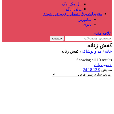
اپل مک بوک
اولترابوک
تجهیزات برق اضطراری و خورشیدی
سانورتر
باتری
علاقه مندی
جستجو
کفش زنانه
خانه
/
مد و پوشاک
/
کفش زنانه
Showing all 10 results
خصوصیات
نمایش
9
12
18
24