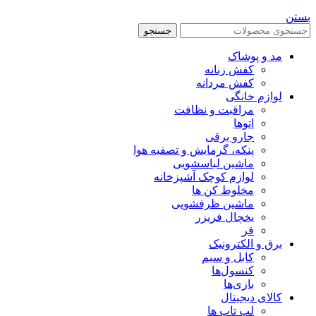
بستن
جستجو
مد و پوشاک
کفش زنانه
کفش مردانه
لوازم خانگی
مراقبت و نظافت
اتوها
جارو برقی
پنکه، گرمایش و تصفیه هوا
ماشین لباسشویی
لوازم کوچک آشپزخانه
مخلوط کن ها
ماشین ظرفشویی
یخچال فریزر
فر
برق و الکترونیک
کابل و سیم
کنسول‌ها
بازی‌ها
کالای دیجیتال
لپ تاپ ها