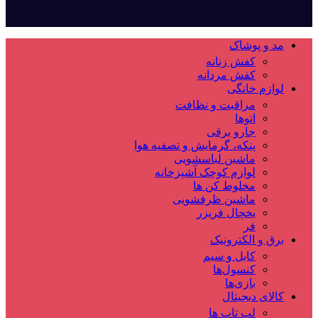
مد و پوشاک
کفش زنانه
کفش مردانه
لوازم خانگی
مراقبت و نظافت
اتوها
جارو برقی
پنکه، گرمایش و تصفیه هوا
ماشین لباسشویی
لوازم کوچک آشپزخانه
مخلوط کن ها
ماشین ظرفشویی
یخچال فریزر
فر
برق و الکترونیک
کابل و سیم
کنسول‌ها
بازی‌ها
کالای دیجیتال
لپ تاپ ها