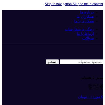
Skip to navigation
Skip to main content
درباره ما
همکاران ما
همکاری با ما
رهگیری سفارشات
ارتباط با ما
سوالات
جستجو
تماس با پشتیبانی
021-4448-5753
0917-325-4089
0917-126-5520
0
مورد
/
۰
تومان