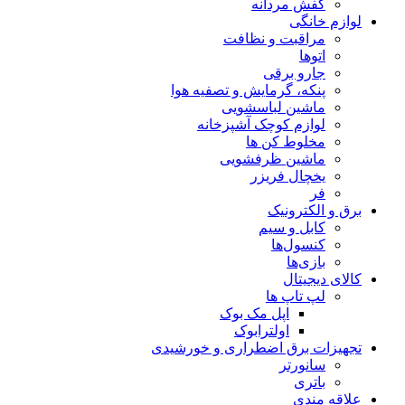
کفش مردانه
لوازم خانگی
مراقبت و نظافت
اتوها
جارو برقی
پنکه، گرمایش و تصفیه هوا
ماشین لباسشویی
لوازم کوچک آشپزخانه
مخلوط کن ها
ماشین ظرفشویی
یخچال فریزر
فر
برق و الکترونیک
کابل و سیم
کنسول‌ها
بازی‌ها
کالای دیجیتال
لپ تاپ ها
اپل مک بوک
اولترابوک
تجهیزات برق اضطراری و خورشیدی
سانورتر
باتری
علاقه مندی