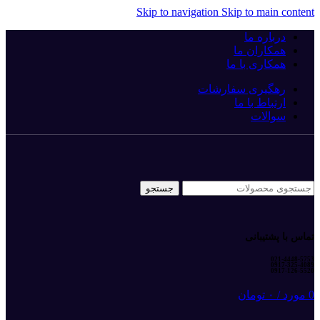
Skip to navigation
Skip to main content
درباره ما
همکاران ما
همکاری با ما
رهگیری سفارشات
ارتباط با ما
سوالات
جستجو
تماس با پشتیبانی
021-4448-5753
0917-325-4089
0917-126-5520
0
مورد
/
۰
تومان