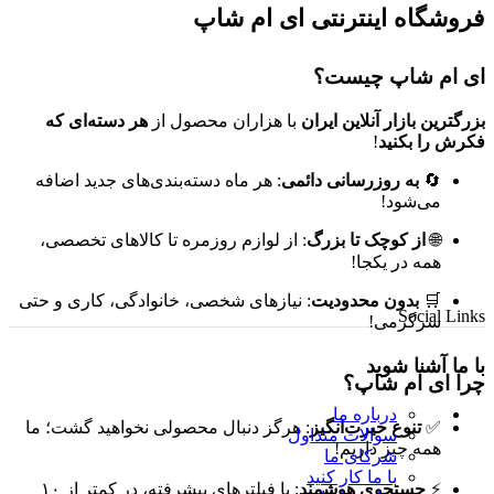
فروشگاه اینترنتی ای ام شاپ
ای ام شاپ چیست؟
بزرگترین بازار آنلاین ایران
با هزاران محصول از
هر دسته‌ای که
فکرش را بکنید
!
🔄
به روزرسانی دائمی
: هر ماه دسته‌بندی‌های جدید اضافه
می‌شود!
🌐
از کوچک تا بزرگ
: از لوازم روزمره تا کالاهای تخصصی،
همه در یکجا!
🛒
بدون محدودیت
: نیازهای شخصی، خانوادگی، کاری و حتی
Social Links
سرگرمی!
با ما آشنا شوید
چرا ای ام شاپ؟
درباره ما
✅
تنوع حیرت‌انگیز
: هرگز دنبال محصولی نخواهید گشت؛ ما
سوالات متداول
همه چیز داریم!
شرکای ما
با ما کار کنید
⚡
جستجوی هوشمند
: با فیلترهای پیشرفته، در کمتر از ۱۰