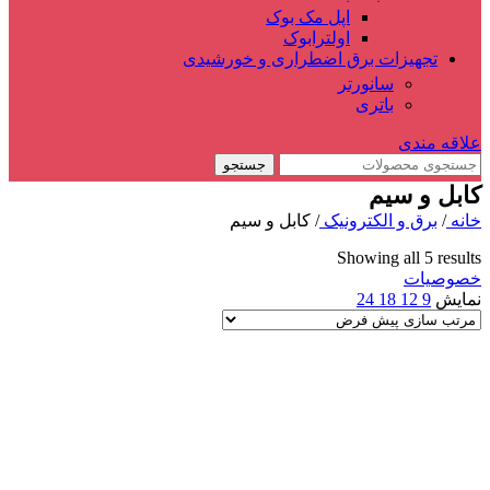
اپل مک بوک
اولترابوک
تجهیزات برق اضطراری و خورشیدی
سانورتر
باتری
علاقه مندی
جستجو
کابل و سیم
خانه
/
برق و الکترونیک
/
کابل و سیم
Showing all 5 results
خصوصیات
نمایش
9
12
18
24