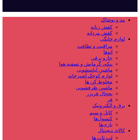
مد و پوشاک
کفش زنانه
کفش مردانه
لوازم خانگی
مراقبت و نظافت
اتوها
جارو برقی
پنکه، گرمایش و تصفیه هوا
ماشین لباسشویی
لوازم کوچک آشپزخانه
مخلوط کن ها
ماشین ظرفشویی
یخچال فریزر
فر
برق و الکترونیک
کابل و سیم
کنسول‌ها
بازی‌ها
کالای دیجیتال
لپ تاپ ها