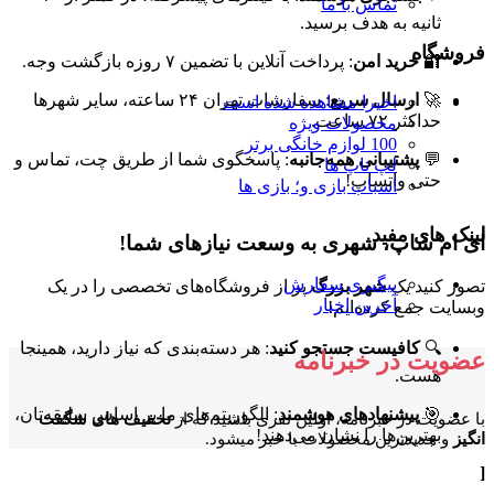
تماس با ما
ثانیه به هدف برسید.
فروشگاه
🔐
خرید امن
: پرداخت آنلاین با تضمین ۷ روزه بازگشت وجه.
🚀
ارسال سریع
: سفارشات تهران ۲۴ ساعته، سایر شهرها
اخیرا مشاهده شده است
حداکثر ۷۲ ساعت.
محصولات ویژه
100 لوازم خانگی برتر
💬
پشتیبانی همه‌جانبه
: پاسخگوی شما از طریق چت، تماس و
لپ تاپ ها
حتی واتساپ!
اسباب بازی و؛ بازی ها
لینک های مفید
ای ام شاپ، شهری به وسعت نیازهای شما!
پیگیری سفارش
تصور کنید یک
شهر بزرگ
پر از فروشگاه‌های تخصصی را در یک
آخرین اخبار
وبسایت جمع کرده‌ایم!
🔍
کافیست جستجو کنید
: هر دسته‌بندی که نیاز دارید، همینجا
عضویت در خبرنامه
هست.
🎯
پیشنهادهای هوشمند
: الگوریتم‌های ما بر اساس سلیقه‌تان،
با عضویت در خبرنامه، اولین نفری باشید که از
تخفیف های شگفت
بهترین‌ها را نشان می‌دهند!
انگیز
و جدیدترین محصولات با خبر میشود.
[