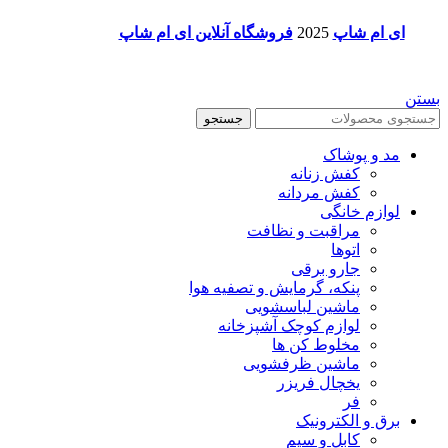
ای ام شاپ
2025
فروشگاه آنلاین ای ام شاپ
بستن
جستجو
مد و پوشاک
کفش زنانه
کفش مردانه
لوازم خانگی
مراقبت و نظافت
اتوها
جارو برقی
پنکه، گرمایش و تصفیه هوا
ماشین لباسشویی
لوازم کوچک آشپزخانه
مخلوط کن ها
ماشین ظرفشویی
یخچال فریزر
فر
برق و الکترونیک
کابل و سیم