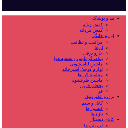
مد و پوشاک
کفش زنانه
کفش مردانه
لوازم خانگی
مراقبت و نظافت
اتوها
جارو برقی
پنکه، گرمایش و تصفیه هوا
ماشین لباسشویی
لوازم کوچک آشپزخانه
مخلوط کن ها
ماشین ظرفشویی
یخچال فریزر
فر
برق و الکترونیک
کابل و سیم
کنسول‌ها
بازی‌ها
کالای دیجیتال
لپ تاپ ها