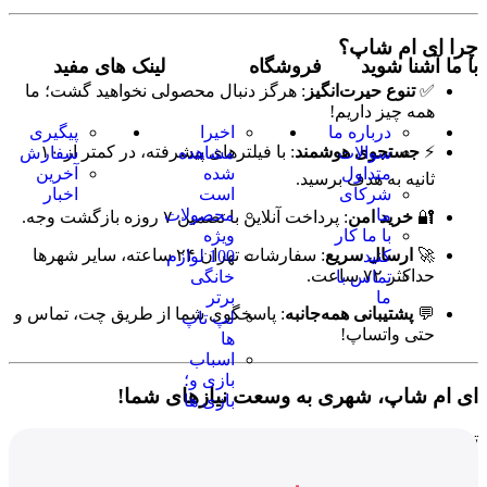
چرا ای ام شاپ؟
با ما آشنا شوید
فروشگاه
لینک های مفید
✅
تنوع حیرت‌انگیز
: هرگز دنبال محصولی نخواهید گشت؛ ما
همه چیز داریم!
درباره ما
اخیرا
پیگیری
⚡
جستجوی هوشمند
: با فیلترهای پیشرفته، در کمتر از ۱۰
سوالات
مشاهده
سفارش
متداول
شده
آخرین
ثانیه به هدف برسید.
شرکای
است
اخبار
ما
محصولات
🔐
خرید امن
: پرداخت آنلاین با تضمین ۷ روزه بازگشت وجه.
با ما کار
ویژه
🚀
ارسال سریع
: سفارشات تهران ۲۴ ساعته، سایر شهرها
کنید
100 لوازم
حداکثر ۷۲ ساعت.
تماس با
خانگی
ما
برتر
💬
پشتیبانی همه‌جانبه
: پاسخگوی شما از طریق چت، تماس و
لپ تاپ
حتی واتساپ!
ها
اسباب
بازی و؛
ای ام شاپ، شهری به وسعت نیازهای شما!
بازی ها
تصور کنید یک
شهر بزرگ
پر از فروشگاه‌های تخصصی را در یک
وبسایت جمع کرده‌ایم!