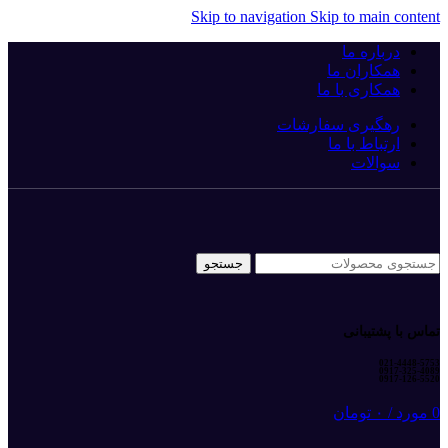
Skip to navigation
Skip to main content
درباره ما
همکاران ما
همکاری با ما
رهگیری سفارشات
ارتباط با ما
سوالات
جستجو
تماس با پشتیبانی
021-4448-5753
0917-325-4089
0917-126-5520
0
مورد
/
۰
تومان