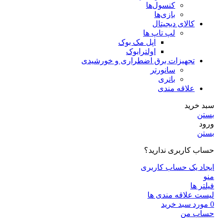
کنسول‌ها
بازی‌ها
کالای دیجیتال
لپ تاپ ها
اپل مک بوک
اولترابوک
تجهیزات برق اضطراری و خورشیدی
سانورتر
باتری
علاقه مندی
سبد خرید
بستن
ورود
بستن
حساب کاربری ندارید؟
ایجاد یک حساب کاربری
منو
فیلتر ها
لیست علاقه مندی ها
0
مورد
سبد خرید
حساب من