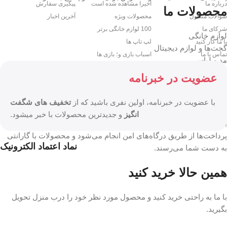
درباره ما
اخیرا مشاهده شده است
پیگیری سفارش
محصولات ما
سوالات متداول
محصولات ویژه
آخرین اخبار
شرکای ما
100 لوازم خانگی برتر
لوازم خانگی
با ما کار کنید
لپ تاپ ها
گجت‌ها و لوازم دیجیتال
تماس با ما
اسباب بازی و؛ بازی ها
مد و لباس
زیبایی و سلامت
عضویت در خبرنامه
الکترونیک
تجربه خرید راحت و امن
با عضویت در خبرنامه، اولین نفری باشید که از
تخفیف های شگفت
انگیز
و جدیدترین محصولات با خبر میشود.
با
ای ام شاپ
، خرید آنلاین سریع، امن و راحت را تجربه کنید. تمام
پرداخت‌ها از طریق درگاه‌های امن انجام می‌شود و محصولات با گارانتی
نماد اعتماد الکترونیک
به دست شما می‌رسند.
همین حالا خرید کنید
با ما به راحتی خرید کنید و محصول مورد نظر خود را درب منزل تحویل
بگیرید.