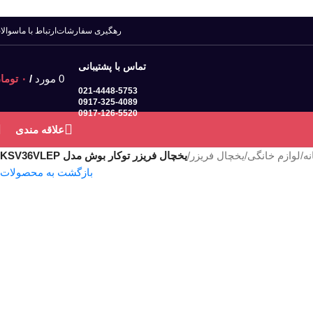
رهگیری سفارشات
ارتباط با ما
سوالا
تماس با پشتیبانی
0
مورد
/
۰
توما
021-4448-5753
0917-325-4089
0917-126-5520
علاقه مندی
نه
/
لوازم خانگی
/
یخچال فریزر
/
یخچال فریزر توکار بوش مدل KSV36VLEP
بازگشت به محصولات