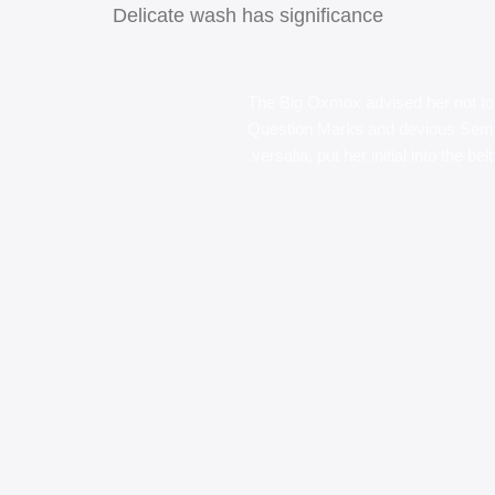
Delicate wash has significance
The Big Oxmox advised her not to
Question Marks and devious Semikol
versalia, put her initial into the b