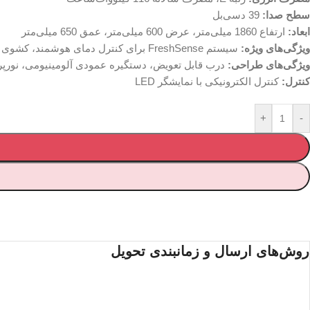
سطح صدا:
39 دسی‌بل
ابعاد:
ارتفاع 1860 میلی‌متر، عرض 600 میلی‌متر، عمق 650 میلی‌متر
ویژگی‌های ویژه:
سیستم FreshSense برای کنترل دمای هوشمند، کشوی VitaFresh با کنترل رطوبت برای نگهداری طولانی‌تر میوه و سبزیجات، عملکرد SuperCooling برای خنک‌سازی سریع مواد غذایی جدید
ویژگی‌های طراحی:
درب قابل تعویض، دستگیره عمودی آلومینیومی، نورپردازی داخلی LED، 7 طبقه شیشه‌ای ایمنی (5 عدد قابل تنظیم)،
کنترل:
کنترل الکترونیکی با نمایشگر LED
+
-
روش‌های ارسال و زمانبندی تحویل