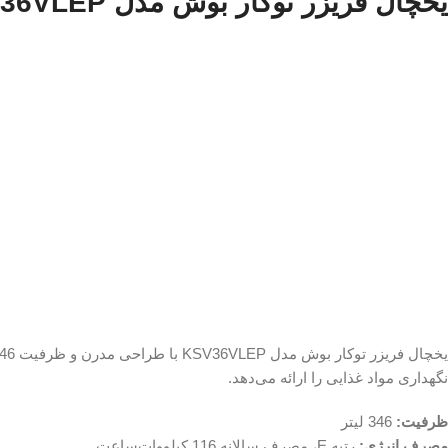
یخچال فریزر توکار بوش مدل KSV36VLEP
نگهداری مواد غذایی را ارائه می‌دهد.
ظرفیت:
346 لیتر
مصرف انرژی:
رتبه E، مصرف سالانه 116 کیلووات‌ساعت