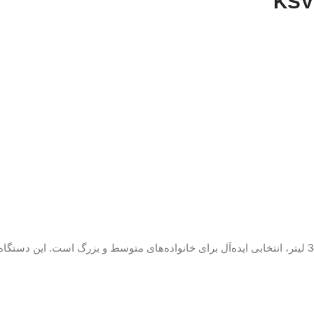
یخچال فریزر توکار بوش مدل KSV36VLEP با طراحی مدرن و ظرفیت 346 لیتر، انتخابی ایده‌آل برای خانواده‌ها