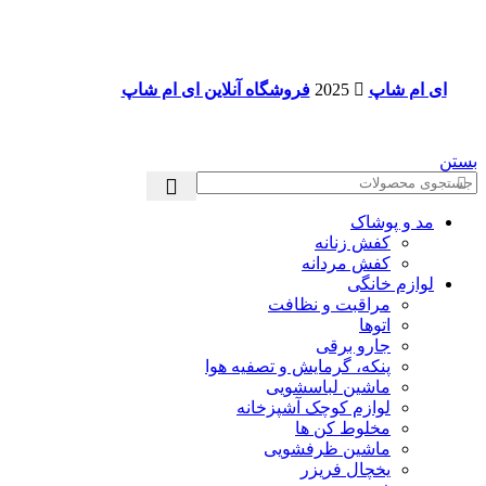
ای ام شاپ
2025
فروشگاه آنلاین ای ام شاپ
بستن
مد و پوشاک
کفش زنانه
کفش مردانه
لوازم خانگی
مراقبت و نظافت
اتوها
جارو برقی
پنکه، گرمایش و تصفیه هوا
ماشین لباسشویی
لوازم کوچک آشپزخانه
مخلوط کن ها
ماشین ظرفشویی
یخچال فریزر