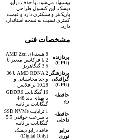
پیشنهاد می‌شود. با حذف درایو
دیسک، این کنسول طراحی
باریک‌تر و سبکتری دارد و قیمت
کمتری نسبت به نسخه استاندارد
دارد.
مشخصات فنی
8 هسته‌ای AMD Zen
پردازنده
2 با فرکانس متغیر تا
(CPU)
3.5 گیگاهرتز
پردازشگر
AMD RDNA 2 با 36
گرافیکی
واحد محاسباتی و
(GPU)
10.28 ترافلاپس
16 گیگابایت GDDR6
حافظه
با پهنای باند 448
رم
گیگابایت بر ثانیه
1 ترابایت SSD NVMe
حافظه
با سرعت خواندن 5.5
داخلی
گیگابایت بر ثانیه
درایو
فاقد درایو دیسک
(Digital Only)
نوری