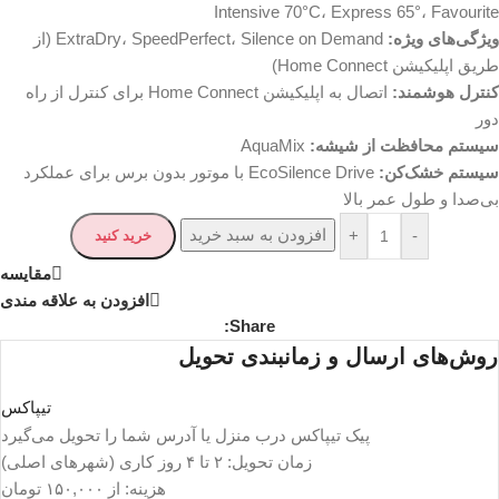
Intensive 70°C، Express 65°، Favourite
ویژگی‌های ویژه:
ExtraDry، SpeedPerfect، Silence on Demand (از
طریق اپلیکیشن Home Connect)
کنترل هوشمند:
اتصال به اپلیکیشن Home Connect برای کنترل از راه
دور
سیستم محافظت از شیشه:
AquaMix
سیستم خشک‌کن:
EcoSilence Drive با موتور بدون برس برای عملکرد
بی‌صدا و طول عمر بالا
افزودن به سبد خرید
+
-
خرید کنید
مقايسه
افزودن به علاقه مندی
Share:
روش‌های ارسال و زمانبندی تحویل
تیپاکس
پیک تیپاکس درب منزل یا آدرس شما را تحویل می‌گیرد
زمان تحویل: ۲ تا ۴ روز کاری (شهرهای اصلی)
هزینه: از ۱۵۰,۰۰۰ تومان