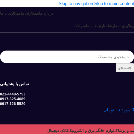
Skip to navigation
Skip to main content
درباره ما
همکاران ما
همکاری با ما
رهگیری سفارشات
ارتباط با ما
سوالات
جستجو
تماس با پشتیبانی
021-4448-5753
0917-325-4089
0917-126-5520
0
مورد
/
۰
تومان
مد و پوشاک
لوازم خانگی
برق و الکترونیک
کالای دیجیتال