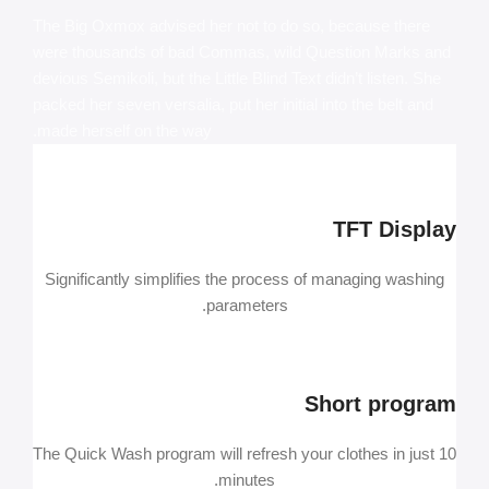
The Big Oxmox advised her not to do so, because there
were thousands of bad Commas, wild Question Marks and
devious Semikoli, but the Little Blind Text didn’t listen. She
packed her seven versalia, put her initial into the belt and
made herself on the way.
TFT Display
Significantly simplifies the process of managing washing
parameters.
Short program
The Quick Wash program will refresh your clothes in just 10
minutes.