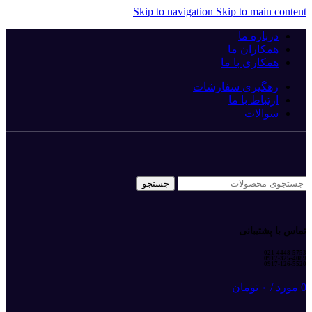
Skip to navigation
Skip to main content
درباره ما
همکاران ما
همکاری با ما
رهگیری سفارشات
ارتباط با ما
سوالات
جستجو
تماس با پشتیبانی
021-4448-5753
0917-325-4089
0917-126-5520
0
مورد
/
۰
تومان