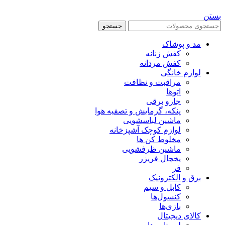
بستن
جستجو
مد و پوشاک
کفش زنانه
کفش مردانه
لوازم خانگی
مراقبت و نظافت
اتوها
جارو برقی
پنکه، گرمایش و تصفیه هوا
ماشین لباسشویی
لوازم کوچک آشپزخانه
مخلوط کن ها
ماشین ظرفشویی
یخچال فریزر
فر
برق و الکترونیک
کابل و سیم
کنسول‌ها
بازی‌ها
کالای دیجیتال