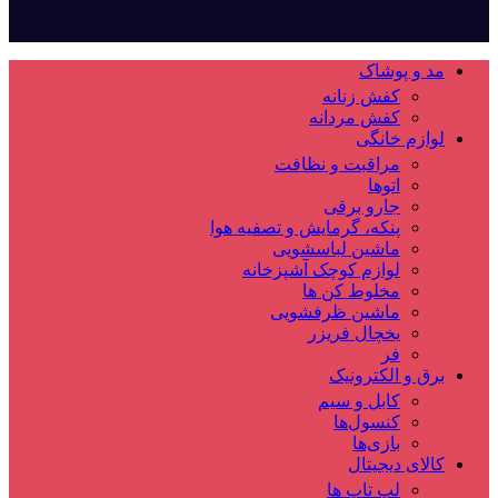
مد و پوشاک
کفش زنانه
کفش مردانه
لوازم خانگی
مراقبت و نظافت
اتوها
جارو برقی
پنکه، گرمایش و تصفیه هوا
ماشین لباسشویی
لوازم کوچک آشپزخانه
مخلوط کن ها
ماشین ظرفشویی
یخچال فریزر
فر
برق و الکترونیک
کابل و سیم
کنسول‌ها
بازی‌ها
کالای دیجیتال
لپ تاپ ها