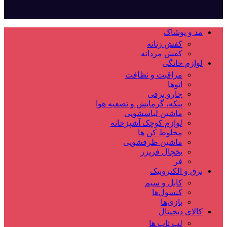
مد و پوشاک
کفش زنانه
کفش مردانه
لوازم خانگی
مراقبت و نظافت
اتوها
جارو برقی
پنکه، گرمایش و تصفیه هوا
ماشین لباسشویی
لوازم کوچک آشپزخانه
مخلوط کن ها
ماشین ظرفشویی
یخچال فریزر
فر
برق و الکترونیک
کابل و سیم
کنسول‌ها
بازی‌ها
کالای دیجیتال
لپ تاپ ها