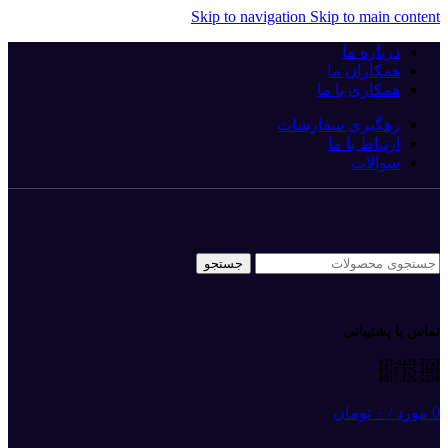
Skip to navigation
Skip to main content
درباره ما
همکاران ما
همکاری با ما
رهگیری سفارشات
ارتباط با ما
سوالات
جستجو
تماس با پشتیبانی
021-4448-5753
0917-325-4089
0917-126-5520
0
مورد
/
۰
تومان