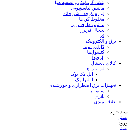
پنکه، گرمایش و تصفیه هوا
ماشین لباسشویی
لوازم کوچک آشپزخانه
مخلوط کن ها
ماشین ظرفشویی
یخچال فریزر
فر
برق و الکترونیک
کابل و سیم
کنسول‌ها
بازی‌ها
کالای دیجیتال
لپ تاپ ها
اپل مک بوک
اولترابوک
تجهیزات برق اضطراری و خورشیدی
سانورتر
باتری
علاقه مندی
سبد خرید
بستن
ورود
بستن