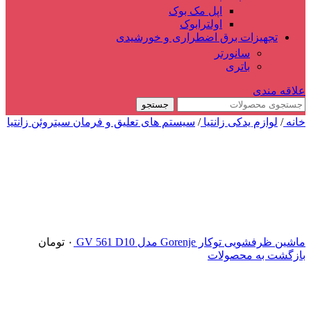
اپل مک بوک
اولترابوک
تجهیزات برق اضطراری و خورشیدی
سانورتر
باتری
علاقه مندی
جستجو
خانه
/
لوازم یدکی زانتیا
/
سیستم های تعلیق و فرمان سیتروئن زانتیا
ماشین ظرفشویی توکار Gorenje مدل GV 561 D10
۰
تومان
بازگشت به محصولات